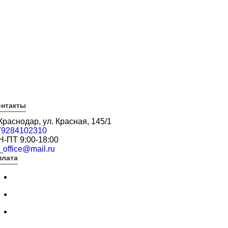
онтакты
 Краснодар, ул. Красная, 145/1
79284102310
Н-ПТ 9:00-18:00
_office@mail.ru
плата