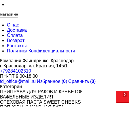
магазине
О нас
Доставка
Оплата
Возврат
Контакты
Политика Конфиденциальности
Компания Фаиндринкс, Краснодар
г. Краснодар, ул. Красная, 145/1
+79284102310
ПН-ПТ 9:00-18:00
fd_office@mail.ru
Избранное (
0
)
Сравнить (
0
)
Категории
ПРИПРАВА ДЛЯ РАКОВ И КРЕВЕТОК
0
ВАФЕЛЬНЫЕ ИЗДЕЛИЯ
ОРЕХОВАЯ ПАСТА SWEET CHEEKS
ПОПКОРН. САХАРНАЯ ВАТА
САХАРНАЯ ВАТА
ЗЕРНО ДЛЯ ПОПКОРНА
МАСЛО И ДОБАВКИ ДЛЯ ПОПКОРНА
СТАКАНЫ ДЛЯ ПОПКОРНА