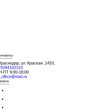
онтакты
 Краснодар, ул. Красная, 145/1
79284102310
Н-ПТ 9:00-18:00
_office@mail.ru
плата