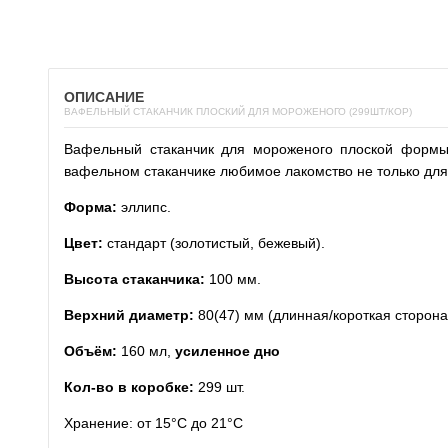
ОПИСАНИЕ
ВАФЕЛЬНЫЙ СТАКАНЧИК ПЛОСКИЙ ДЛЯ МОРОЖЕНОГО (299ШТ/КОР)
Вафельный стаканчик для мороженого плоской формы 
вафельном стаканчике любимое лакомство не только для 
Форма:
эллипс.
Цвет:
стандарт (золотистый, бежевый).
Высота стаканчика:
100 мм.
Верхний диаметр:
80(47) мм (длинная/короткая сторона
О
бъём:
160 мл,
усиленное дно
Кол-во в коробке:
299 шт.
Хранение: от 15°С до 21°С