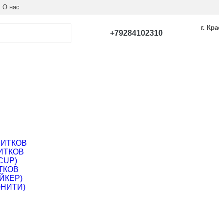
О нас
г. Кр
+79284102310
ПИТКОВ
ИТКОВ
CUP)
ТКОВ
ЙКЕР)
ЮНИТИ)