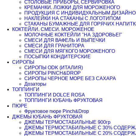
СТОЛОВЫЕ ПРИБОРЫ, СЕРВИРОВКА
КРЕМАНКИ. ЛОЖКИ ДЛЯ МОРОЖЕНОГО
ПРОДУКЦИЯ С ИНДИВИДУАЛЬНЫМ ДИЗАЙНО
НАКЛЕЙКИ НА СТАКАНЫ С ЛОГОТИПОМ
СТАКАНЫ БУМАЖНЫЕ ДЛЯ ГОРЯЧИХ НАПИТК
КОКТЕЙЛИ. СМЕСИ. МОРОЖЕНОЕ
МОЛОЧНЫЕ КОКТЕЙЛИ "НА ЗДОРОВЬЕ!"
СМЕСИ ДЛЯ ВАФЕЛЬ И ВЫПЕЧКИ
СМЕСИ ДЛЯ ГРАНИТОРА
СМЕСИ ДЛЯ МЯГКОГО МОРОЖЕНОГО
ПОСЫПКИ КОНДИТЕРСКИЕ
СИРОПЫ
СИРОПЫ ODK (ИТАЛИЯ)
СИРОПЫ PINCH&DROP
СИРОПЫ ЧЕРНОЕ МОРЕ БЕЗ САХАРА
Дозаторы
ТОППИНГИ
ТОППИНГИ DOLCE ROSA
ТОППИНГИ КУБАНЬ ФРУКТОВАЯ
ПЮРЕ
Фруктовое пюре Pinch&Drop
ДЖЕМЫ КУБАНЬ ФРУКТОВАЯ
ДЖЕМЫ ТЕРМОСТАБИЛЬНЫЕ 900гр
ДЖЕМЫ ТЕРМОСТАБИЛЬНЫЕ С 30% СОДЕРЖАН
ДЖЕМЫ ТЕРМОСТАБИЛЬНЫЕ С 20% СОДЕРЖАН