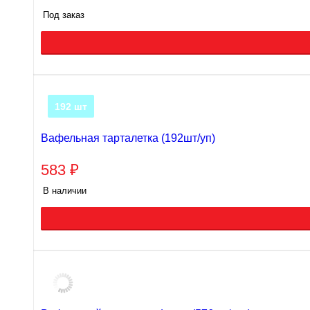
Под заказ
192 шт
Вафельная тарталетка (192шт/уп)
583
₽
В наличии