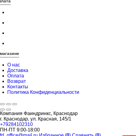
плата
магазине
О нас
Доставка
Оплата
Возврат
Контакты
Политика Конфиденциальности
Компания Фаиндринкс, Краснодар
г. Краснодар, ул. Красная, 145/1
+79284102310
ПН-ПТ 9:00-18:00
fd_office@mail.ru
Избранное (
0
)
Сравнить (
0
)