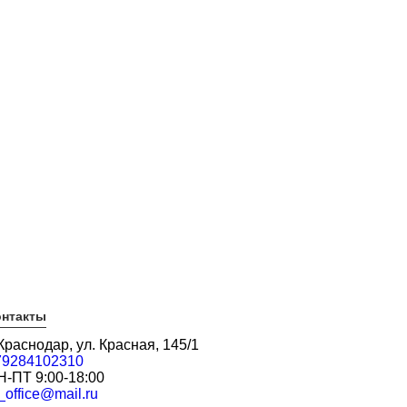
онтакты
 Краснодар, ул. Красная, 145/1
79284102310
Н-ПТ 9:00-18:00
_office@mail.ru