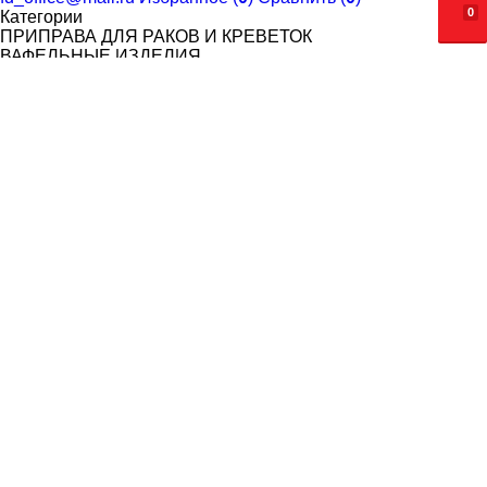
0
Категории
ПРИПРАВА ДЛЯ РАКОВ И КРЕВЕТОК
ВАФЕЛЬНЫЕ ИЗДЕЛИЯ
ОРЕХОВАЯ ПАСТА SWEET CHEEKS
ПОПКОРН. САХАРНАЯ ВАТА
САХАРНАЯ ВАТА
ЗЕРНО ДЛЯ ПОПКОРНА
МАСЛО И ДОБАВКИ ДЛЯ ПОПКОРНА
СТАКАНЫ ДЛЯ ПОПКОРНА
ОДНОРАЗОВАЯ ПОСУДА
СТАКАНЫ ОДНОСЛОЙНЫЕ ДЛЯ ГОРЯЧИХ НАПИТКОВ
СТАКАНЫ ДВУХСЛОЙНЫЕ ДЛЯ ГОРЯЧИХ НАПИТКОВ
СТАКАНЫ КУПОЛЬНЫЕ С КРЫШКОЙ (BUBBLE CUP)
СТАКАНЫ БУМАЖНЫЕ ДЛЯ ХОЛОДНЫХ НАПИТКОВ
СТАКАНЫ КУПОЛЬНЫЕ С КРЫШКОЙ Veggo(ШЕЙКЕР)
СТАКАНЫ КУПОЛЬНЫЕ С КРЫШКОЙ (УПАКС-ЮНИТИ)
СТАКАНЫ КУПОЛЬНЫЕ С КРЫШКОЙ (СТИРОЛ)
КРЫШКИ К СТАКАНАМ
ТРУБОЧКИ, РАЗМЕШИВАТЕЛИ, ДЕРЖАТЕЛИ
СТОЛОВЫЕ ПРИБОРЫ, СЕРВИРОВКА
КРЕМАНКИ. ЛОЖКИ ДЛЯ МОРОЖЕНОГО
ПРОДУКЦИЯ С ИНДИВИДУАЛЬНЫМ ДИЗАЙНОМ,
ЛОГОТИПОМ
НАКЛЕЙКИ НА СТАКАНЫ С ЛОГОТИПОМ
СТАКАНЫ БУМАЖНЫЕ ДЛЯ ГОРЯЧИХ НАПИТКОВ С