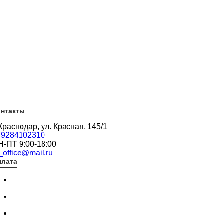
онтакты
 Краснодар, ул. Красная, 145/1
79284102310
Н-ПТ 9:00-18:00
_office@mail.ru
плата