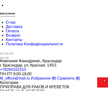
магазине
О нас
Доставка
Оплата
Возврат
Контакты
Политика Конфиденциальности
Компания Фаиндринкс, Краснодар
г. Краснодар, ул. Красная, 145/1
+79284102310
ПН-ПТ 9:00-18:00
fd_office@mail.ru
Избранное (
0
)
Сравнить (
0
)
0
Категории
ПРИПРАВА ДЛЯ РАКОВ И КРЕВЕТОК
ВАФЕЛЬНЫЕ ИЗДЕЛИЯ
ОРЕХОВАЯ ПАСТА SWEET CHEEKS
ПОПКОРН. САХАРНАЯ ВАТА
САХАРНАЯ ВАТА