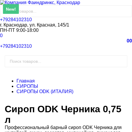
New!
New!
+79284102310
г. Краснодар, ул. Красная, 145/1
ПН-ПТ 9:00-18:00
0
0
0
+79284102310
Главная
СИРОПЫ
СИРОПЫ ODK (ИТАЛИЯ)
Сироп ODK Черника 0,75
л
Профессиональный барный сироп ODK Черника для