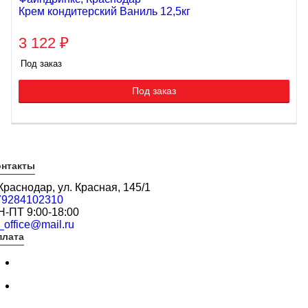
Крем кондитерский Ваниль 12,5кг
3 122
₽
Под заказ
Под заказ
онтакты
 Краснодар, ул. Красная, 145/1
79284102310
Н-ПТ 9:00-18:00
_office@mail.ru
плата