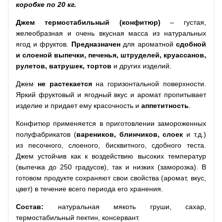
коробке по 20 кг.
Джем термостабильный (конфитюр)
– густая,
желеобразная и очень вкусная масса из натуральных
ягод и фруктов.
Предназначен
для ароматной
сдобной
и слоеной выпечки, печенья, штруделей, круассанов,
рулетов, ватрушек, тортов
и других изделий.
Джем
не растекается
на горизонтальной поверхности.
Яркий фруктовый и ягодный вкус и аромат пропитывает
изделие и придает ему красочность и
аппетитность
.
Конфитюр применяется в приготовлении замороженных
полуфабрикатов (
вареников, блинчиков, слоек
и т.д.)
из песочного, слоеного, бисквитного, сдобного теста.
Джем устойчив как к воздействию высоких температур
(выпечка до 250 градусов), так и низких (заморозка). В
готовом продукте сохраняют свои свойства (аромат, вкус,
цвет) в течение всего периода его хранения.
Состав:
натуральная мякоть груши, сахар,
термостабильный пектин, консервант.