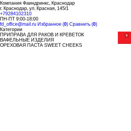
Компания Фаиндринкс, Краснодар
г. Краснодар, ул. Красная, 145/1
+79284102310
ПН-ПТ 9:00-18:00
fd_office@mail.ru
Избранное (
0
)
Сравнить (
0
)
Категории
ПРИПРАВА ДЛЯ РАКОВ И КРЕВЕТОК
0
ВАФЕЛЬНЫЕ ИЗДЕЛИЯ
ОРЕХОВАЯ ПАСТА SWEET CHEEKS
ПОПКОРН. САХАРНАЯ ВАТА
САХАРНАЯ ВАТА
ЗЕРНО ДЛЯ ПОПКОРНА
МАСЛО И ДОБАВКИ ДЛЯ ПОПКОРНА
СТАКАНЫ ДЛЯ ПОПКОРНА
ОДНОРАЗОВАЯ ПОСУДА
СТАКАНЫ ОДНОСЛОЙНЫЕ ДЛЯ ГОРЯЧИХ НАПИТКОВ
СТАКАНЫ ДВУХСЛОЙНЫЕ ДЛЯ ГОРЯЧИХ НАПИТКОВ
СТАКАНЫ КУПОЛЬНЫЕ С КРЫШКОЙ (BUBBLE CUP)
СТАКАНЫ БУМАЖНЫЕ ДЛЯ ХОЛОДНЫХ НАПИТКОВ
СТАКАНЫ КУПОЛЬНЫЕ С КРЫШКОЙ Veggo(ШЕЙКЕР)
СТАКАНЫ КУПОЛЬНЫЕ С КРЫШКОЙ (УПАКС-ЮНИТИ)
СТАКАНЫ КУПОЛЬНЫЕ С КРЫШКОЙ (СТИРОЛ)
КРЫШКИ К СТАКАНАМ
ТРУБОЧКИ, РАЗМЕШИВАТЕЛИ, ДЕРЖАТЕЛИ
СТОЛОВЫЕ ПРИБОРЫ, СЕРВИРОВКА