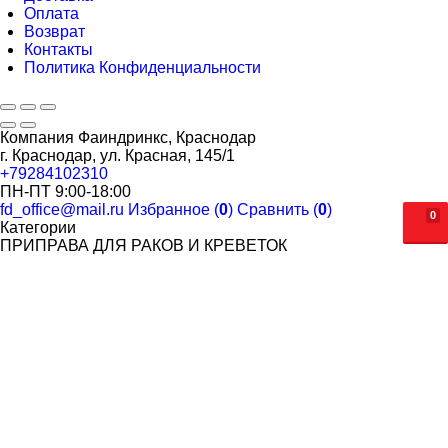
Оплата
Возврат
Контакты
Политика Конфиденциальности
Компания Фаиндринкс, Краснодар
г. Краснодар, ул. Красная, 145/1
+79284102310
ПН-ПТ 9:00-18:00
fd_office@mail.ru
Избранное (
0
)
Сравнить (
0
)
0
Категории
ПРИПРАВА ДЛЯ РАКОВ И КРЕВЕТОК
ВАФЕЛЬНЫЕ ИЗДЕЛИЯ
ОРЕХОВАЯ ПАСТА SWEET CHEEKS
ПОПКОРН. САХАРНАЯ ВАТА
САХАРНАЯ ВАТА
ЗЕРНО ДЛЯ ПОПКОРНА
МАСЛО И ДОБАВКИ ДЛЯ ПОПКОРНА
СТАКАНЫ ДЛЯ ПОПКОРНА
ОДНОРАЗОВАЯ ПОСУДА
СТАКАНЫ ОДНОСЛОЙНЫЕ ДЛЯ ГОРЯЧИХ НАПИТКОВ
СТАКАНЫ ДВУХСЛОЙНЫЕ ДЛЯ ГОРЯЧИХ НАПИТКОВ
СТАКАНЫ КУПОЛЬНЫЕ С КРЫШКОЙ (BUBBLE CUP)