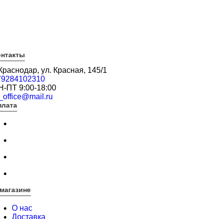
онтакты
 Краснодар, ул. Красная, 145/1
79284102310
Н-ПТ 9:00-18:00
_office@mail.ru
плата
магазине
О нас
Доставка