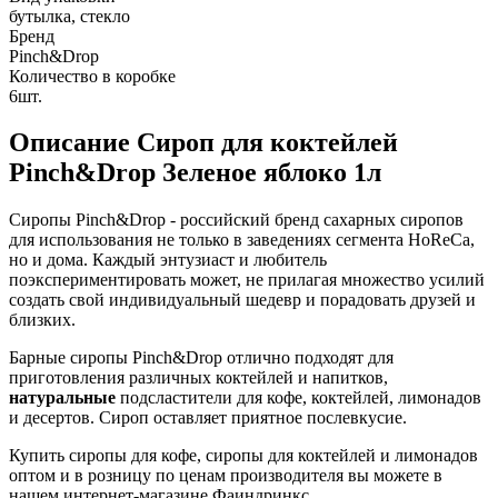
бутылка, стекло
Бренд
Pinch&Drop
Количество в коробке
6шт.
Описание
Сироп для коктейлей
Pinch&Drop Зеленое яблоко 1л
Сиропы Pinch&Drop - российский бренд сахарных сиропов
для использования не только в заведениях сегмента HoReCa,
но и дома. Каждый энтузиаст и любитель
поэкспериментировать может, не прилагая множество усилий
создать свой индивидуальный шедевр и порадовать друзей и
близких.
Барные сиропы Pinch&Drop отлично подходят для
приготовления различных коктейлей и напитков,
натуральные
подсластители для кофе, коктейлей, лимонадов
и десертов. Сироп оставляет приятное послевкусие.
Купить сиропы для кофе, сиропы для коктейлей и лимонадов
оптом и в розницу по ценам производителя вы можете в
нашем интернет-магазине Фаиндринкс.