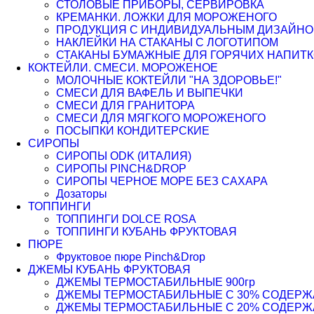
СТОЛОВЫЕ ПРИБОРЫ, СЕРВИРОВКА
КРЕМАНКИ. ЛОЖКИ ДЛЯ МОРОЖЕНОГО
ПРОДУКЦИЯ С ИНДИВИДУАЛЬНЫМ ДИЗАЙНО
НАКЛЕЙКИ НА СТАКАНЫ С ЛОГОТИПОМ
СТАКАНЫ БУМАЖНЫЕ ДЛЯ ГОРЯЧИХ НАПИТК
КОКТЕЙЛИ. СМЕСИ. МОРОЖЕНОЕ
МОЛОЧНЫЕ КОКТЕЙЛИ "НА ЗДОРОВЬЕ!"
СМЕСИ ДЛЯ ВАФЕЛЬ И ВЫПЕЧКИ
СМЕСИ ДЛЯ ГРАНИТОРА
СМЕСИ ДЛЯ МЯГКОГО МОРОЖЕНОГО
ПОСЫПКИ КОНДИТЕРСКИЕ
СИРОПЫ
СИРОПЫ ODK (ИТАЛИЯ)
СИРОПЫ PINCH&DROP
СИРОПЫ ЧЕРНОЕ МОРЕ БЕЗ САХАРА
Дозаторы
ТОППИНГИ
ТОППИНГИ DOLCE ROSA
ТОППИНГИ КУБАНЬ ФРУКТОВАЯ
ПЮРЕ
Фруктовое пюре Pinch&Drop
ДЖЕМЫ КУБАНЬ ФРУКТОВАЯ
ДЖЕМЫ ТЕРМОСТАБИЛЬНЫЕ 900гр
ДЖЕМЫ ТЕРМОСТАБИЛЬНЫЕ С 30% СОДЕРЖАН
ДЖЕМЫ ТЕРМОСТАБИЛЬНЫЕ С 20% СОДЕРЖАН