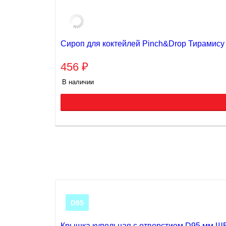
Сироп для коктейлей Pinch&Drop Тирамису
456
₽
В наличии
D95
Крышка купольная с отверстием D95 мм Ш