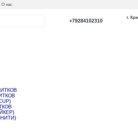
О нас
г. Кр
+79284102310
ПИТКОВ
ИТКОВ
CUP)
ТКОВ
ЙКЕР)
ЮНИТИ)