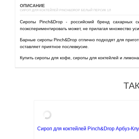
ОПИСАНИЕ
СИРОП ДЛЯ КОКТЕЙЛЕЙ PINCH&DROP БЕЛЫЙ ПЕРСИК 1Л
Сиропы Pinch&Drop - российский бренд сахарных с
поэкспериментировать может, не прилагая множество ус
Барные сиропы Pinch&Drop отлично подходят для пригот
оставляет приятное послевкусие.
Купить сиропы для кофе, сиропы для коктейлей и лимон
ТА
Сироп для коктейлей Pinch&Drop Арбуз-Клу