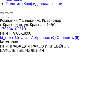
Политика Конфиденциальности
Компания Фаиндринкс, Краснодар
г. Краснодар, ул. Красная, 145/1
+79284102310
ПН-ПТ 9:00-18:00
fd_office@mail.ru
Избранное (
0
)
Сравнить (
0
)
Категории
0
ПРИПРАВА ДЛЯ РАКОВ И КРЕВЕТОК
ВАФЕЛЬНЫЕ ИЗДЕЛИЯ
ОРЕХОВАЯ ПАСТА SWEET CHEEKS
ПОПКОРН. САХАРНАЯ ВАТА
САХАРНАЯ ВАТА
ЗЕРНО ДЛЯ ПОПКОРНА
МАСЛО И ДОБАВКИ ДЛЯ ПОПКОРНА
СТАКАНЫ ДЛЯ ПОПКОРНА
ОДНОРАЗОВАЯ ПОСУДА
СТАКАНЫ ОДНОСЛОЙНЫЕ ДЛЯ ГОРЯЧИХ НАПИТКОВ
СТАКАНЫ ДВУХСЛОЙНЫЕ ДЛЯ ГОРЯЧИХ НАПИТКОВ
СТАКАНЫ КУПОЛЬНЫЕ С КРЫШКОЙ (BUBBLE CUP)
СТАКАНЫ БУМАЖНЫЕ ДЛЯ ХОЛОДНЫХ НАПИТКОВ
СТАКАНЫ КУПОЛЬНЫЕ С КРЫШКОЙ Veggo(ШЕЙКЕР)
СТАКАНЫ КУПОЛЬНЫЕ С КРЫШКОЙ (УПАКС-ЮНИТИ)