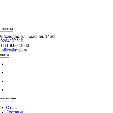
онтакты
 Краснодар, ул. Красная, 145/1
79284102310
Н-ПТ 9:00-18:00
_office@mail.ru
плата
магазине
О нас
Доставка