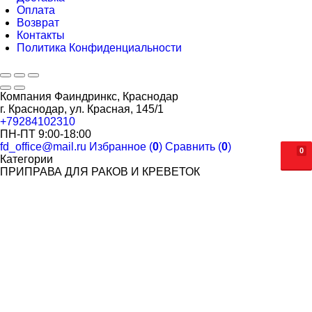
Оплата
Возврат
Контакты
Политика Конфиденциальности
Компания Фаиндринкс, Краснодар
г. Краснодар, ул. Красная, 145/1
+79284102310
ПН-ПТ 9:00-18:00
fd_office@mail.ru
Избранное (
0
)
Сравнить (
0
)
0
Категории
ПРИПРАВА ДЛЯ РАКОВ И КРЕВЕТОК
ВАФЕЛЬНЫЕ ИЗДЕЛИЯ
ОРЕХОВАЯ ПАСТА SWEET CHEEKS
ПОПКОРН. САХАРНАЯ ВАТА
САХАРНАЯ ВАТА
ЗЕРНО ДЛЯ ПОПКОРНА
МАСЛО И ДОБАВКИ ДЛЯ ПОПКОРНА
СТАКАНЫ ДЛЯ ПОПКОРНА
ОДНОРАЗОВАЯ ПОСУДА
СТАКАНЫ ОДНОСЛОЙНЫЕ ДЛЯ ГОРЯЧИХ НАПИТКОВ
СТАКАНЫ ДВУХСЛОЙНЫЕ ДЛЯ ГОРЯЧИХ НАПИТКОВ
СТАКАНЫ КУПОЛЬНЫЕ С КРЫШКОЙ (BUBBLE CUP)