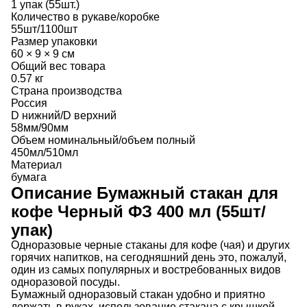
1 упак (55шт.)
Количество в рукаве/коробке
55шт/1100шт
Размер упаковки
60 × 9 × 9 см
Общий вес товара
0.57 кг
Страна производства
Россия
D нижний/D верхний
58мм/90мм
Объем номинальный/объем полный
450мл/510мл
Материал
бумага
Описание
Бумажный стакан для
кофе Черный ФЗ 400 мл (55шт/
упак)
Одноразовые черные стаканы для кофе (чая) и других
горячих напитков, на сегодняшний день это, пожалуй,
один из самых популярных и востребованных видов
одноразовой посуды.
Бумажный одноразовый стакан удобно и приятно
держать в руках, использование стакана с крышкой