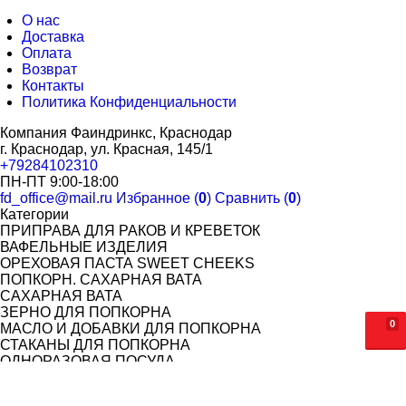
О нас
Доставка
Оплата
Возврат
Контакты
Политика Конфиденциальности
Компания Фаиндринкс, Краснодар
г. Краснодар, ул. Красная, 145/1
+79284102310
ПН-ПТ 9:00-18:00
fd_office@mail.ru
Избранное (
0
)
Сравнить (
0
)
Категории
ПРИПРАВА ДЛЯ РАКОВ И КРЕВЕТОК
ВАФЕЛЬНЫЕ ИЗДЕЛИЯ
ОРЕХОВАЯ ПАСТА SWEET CHEEKS
ПОПКОРН. САХАРНАЯ ВАТА
САХАРНАЯ ВАТА
ЗЕРНО ДЛЯ ПОПКОРНА
0
МАСЛО И ДОБАВКИ ДЛЯ ПОПКОРНА
СТАКАНЫ ДЛЯ ПОПКОРНА
ОДНОРАЗОВАЯ ПОСУДА
СТАКАНЫ ОДНОСЛОЙНЫЕ ДЛЯ ГОРЯЧИХ НАПИТКОВ
СТАКАНЫ ДВУХСЛОЙНЫЕ ДЛЯ ГОРЯЧИХ НАПИТКОВ