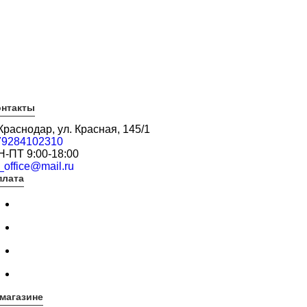
онтакты
 Краснодар, ул. Красная, 145/1
79284102310
Н-ПТ 9:00-18:00
_office@mail.ru
плата
магазине