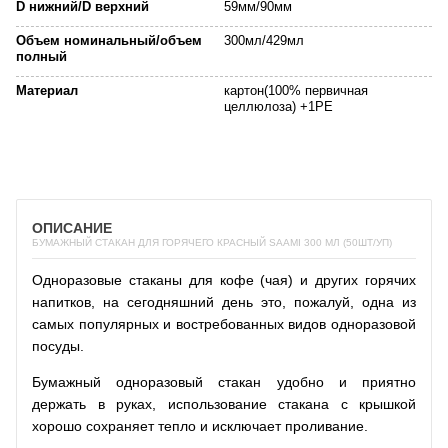
D нижний/D верхний
59мм/90мм
Объем номинальный/объем
300мл/429мл
полный
Материал
картон(100% первичная
целлюлоза) +1PE
ОПИСАНИЕ
БУМАЖНЫЙ СТАКАН ДЛЯ ГОРЯЧЕГО КРАСНЫЙ SAAMI 300 МЛ (50ШТ/УП)
Одноразовые стаканы для кофе (чая) и других горячих
напитков, на сегодняшний день это, пожалуй, одна из
самых популярных и востребованных видов одноразовой
посуды.
Бумажный одноразовый стакан удобно и приятно
держать в руках, использование стакана с крышкой
хорошо сохраняет тепло и исключает проливание.