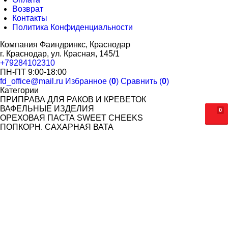
Возврат
Контакты
Политика Конфиденциальности
Компания Фаиндринкс, Краснодар
г. Краснодар, ул. Красная, 145/1
+79284102310
ПН-ПТ 9:00-18:00
fd_office@mail.ru
Избранное (
0
)
Сравнить (
0
)
Категории
ПРИПРАВА ДЛЯ РАКОВ И КРЕВЕТОК
ВАФЕЛЬНЫЕ ИЗДЕЛИЯ
0
ОРЕХОВАЯ ПАСТА SWEET CHEEKS
ПОПКОРН. САХАРНАЯ ВАТА
САХАРНАЯ ВАТА
ЗЕРНО ДЛЯ ПОПКОРНА
МАСЛО И ДОБАВКИ ДЛЯ ПОПКОРНА
СТАКАНЫ ДЛЯ ПОПКОРНА
ОДНОРАЗОВАЯ ПОСУДА
СТАКАНЫ ОДНОСЛОЙНЫЕ ДЛЯ ГОРЯЧИХ НАПИТКОВ
СТАКАНЫ ДВУХСЛОЙНЫЕ ДЛЯ ГОРЯЧИХ НАПИТКОВ
СТАКАНЫ КУПОЛЬНЫЕ С КРЫШКОЙ (BUBBLE CUP)
СТАКАНЫ БУМАЖНЫЕ ДЛЯ ХОЛОДНЫХ НАПИТКОВ
СТАКАНЫ КУПОЛЬНЫЕ С КРЫШКОЙ Veggo(ШЕЙКЕР)
СТАКАНЫ КУПОЛЬНЫЕ С КРЫШКОЙ (УПАКС-ЮНИТИ)