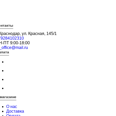
онтакты
 Краснодар, ул. Красная, 145/1
79284102310
Н-ПТ 9:00-18:00
_office@mail.ru
плата
магазине
О нас
Доставка
Оплата